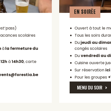
EN SOIRÉE
st’pass)
Ouvert à tout le 
vacances scolaires
Tous les soirs dur
Du
jeudi au diman
h
à
la fermeture du
congés scolaires
Du
vendredi au d
:
12h
à
14h30
, carte
Cuisine ouverte ju
Sur réservation
ici
vents@forestia.be
Pour les groupes
+
MENU DU SOIR