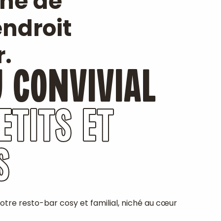
ine de
endroit
r.
U CONVIVIAL
ETITS ET
S
otre resto-bar cosy et familial, niché au cœur