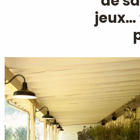
de sa
jeux… 
p