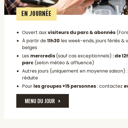
EN JOURNÉE
Ouvert aux
visiteurs du parc & abonnés
(Fore
À partir de
11h30
les week-ends, jours fériés & 
belges
Les
mercredis
(sauf cas exceptionnels)
: de 12
parc
(selon météo & affluence)
Autres jours (uniquement en moyenne saison) 
réduite
Pour
les groupes +15 personnes
: contactez
e
MENU DU JOUR