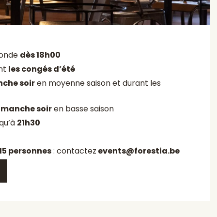
monde
dès 18h00
ant
les congés d’été
che soir
en moyenne saison et durant les
imanche soir
en basse saison
squ’à
21h30
15 personnes
: contactez
events@forestia.be