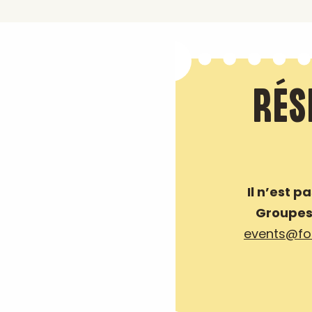
RÉS
Il n’est p
Groupes
events@for