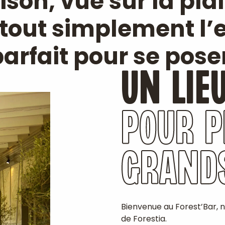
ison, vue sur la pla
tout simplement l’
arfait pour se pose
UN LIE
POUR P
GRAND
Bienvenue au Forest’Bar, n
de Forestia.