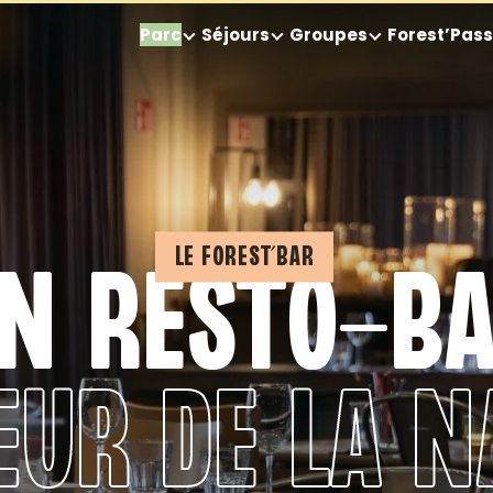
Parc
Séjours
Groupes
Forest’Pass
LE FOREST’BAR
N RESTO-B
ŒUR DE LA N