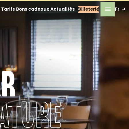
Tarifs
Bons cadeaux
Actualités
Billeterie
Fr
AR
ATURE