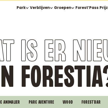
Park
Verblijven
Groepen
Forest’Pass
Prij
T IS ER NI
IN FORESTIA
C ANIMALIER
PARC AVENTURE
WOOD
FOREST’BAR