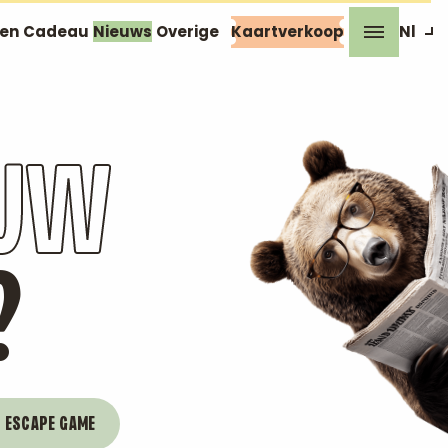
zen
Cadeau
Nieuws
Overige
Kaartverkoop
Nl
EUW
?
ESCAPE GAME