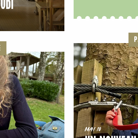
EUDI
P
E
Mai 10