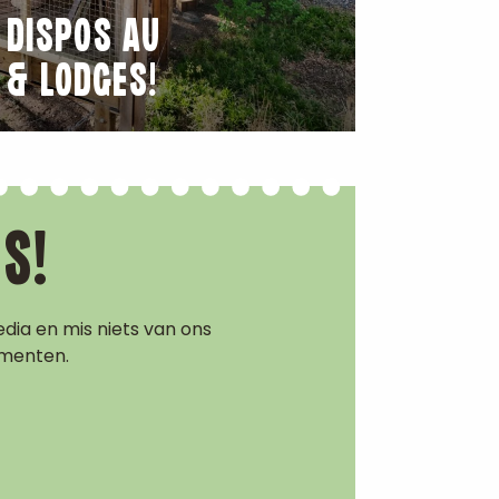
S DISPOS AU
 & LODGES!
S!
dia en mis niets van ons
ementen.